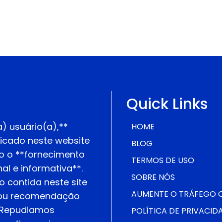
Quick Links
) usuário(a),**
HOME
icado neste website
BLOG
o o **fornecimento
TERMOS DE USO
l e informativa**.
SOBRE NÓS
 contida neste site
AUMENTE O TRÁFEGO QU
o ou recomendação
* Repudiamos
POLÍTICA DE PRIVACID