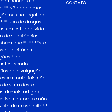
co financeiro e
CONTATO
ria:** Não apoiamos
ção ou uso ilegal de
. * **Uso de drogas
os um estilo de vida
o de substâncias
mbém que:** * **Este
s publicitários
ções é de
antes, sendo
fins de divulgação.
nesses materiais não
de vista deste
os demais artigos
ctivos autores e não
ista deste website.**