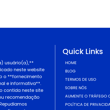
Quick Links
) usuário(a),**
HOME
icado neste website
BLOG
o o **fornecimento
TERMOS DE USO
l e informativa**.
SOBRE NÓS
 contida neste site
AUMENTE O TRÁFEGO QU
o ou recomendação
* Repudiamos
POLÍTICA DE PRIVACID