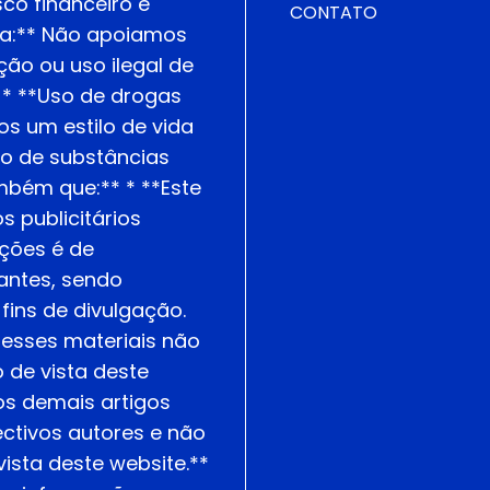
co financeiro e
CONTATO
ria:** Não apoiamos
ção ou uso ilegal de
. * **Uso de drogas
os um estilo de vida
o de substâncias
mbém que:** * **Este
s publicitários
ções é de
antes, sendo
fins de divulgação.
nesses materiais não
de vista deste
os demais artigos
ctivos autores e não
ista deste website.**